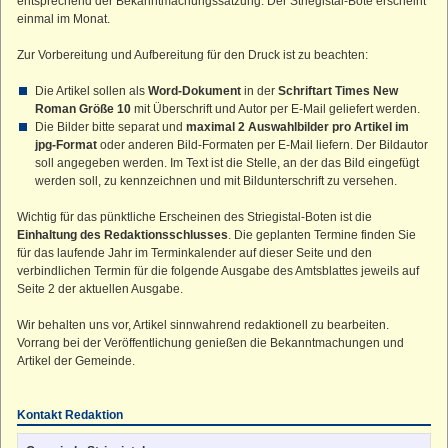
entsprechend der Bekanntmachungssatzung. Der Striegistal-Bote erscheint
Straußenhof
einmal im Monat.
Kleiner Lichtenstein
Zur Vorbereitung und Aufbereitung für den Druck ist zu beachten:
Großer Lichtenstein
Die Artikel sollen als
Word-Dokument
in der
Schriftart Times New
Heumühle
Roman Größe 10
mit Überschrift und Autor per E-Mail geliefert werden.
Teufelskanzel
Die Bilder bitte separat und
maximal 2 Auswahlbilder pro Artikel im
jpg-Format
oder anderen Bild-Formaten per E-Mail liefern. Der Bildautor
Kleines Striegistal
soll angegeben werden. Im Text ist die Stelle, an der das Bild eingefügt
Großes Striegistal
werden soll, zu kennzeichnen und mit Bildunterschrift zu versehen.
Wichtig für das pünktliche Erscheinen des Striegistal-Boten ist die
Einhaltung des Redaktionsschlusses
. Die geplanten Termine finden Sie
für das laufende Jahr im Terminkalender auf dieser Seite und den
verbindlichen Termin für die folgende Ausgabe des Amtsblattes jeweils auf
Seite 2 der aktuellen Ausgabe.
Wir behalten uns vor, Artikel sinnwahrend redaktionell zu bearbeiten.
Vorrang bei der Veröffentlichung genießen die Bekanntmachungen und
Artikel der Gemeinde.
Kontakt Redaktion