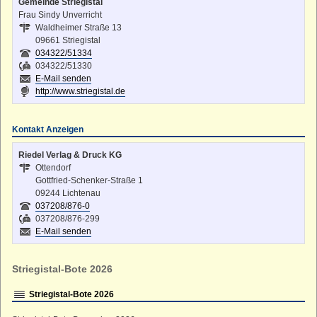
Gemeinde Striegistal
Frau Sindy Unverricht
Waldheimer Straße 13
09661 Striegistal
034322/51334
034322/51330
E-Mail senden
http://www.striegistal.de
Kontakt Anzeigen
Riedel Verlag & Druck KG
Ottendorf
Gottfried-Schenker-Straße 1
09244 Lichtenau
037208/876-0
037208/876-299
E-Mail senden
Striegistal-Bote 2026
Striegistal-Bote 2026