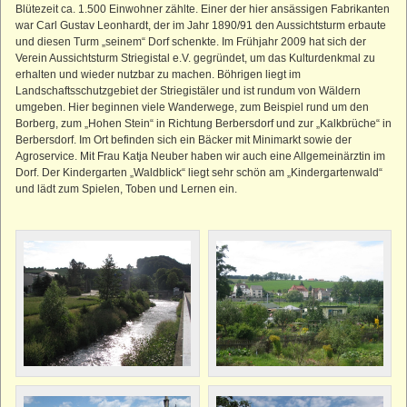
Blütezeit ca. 1.500 Einwohner zählte. Einer der hier ansässigen Fabrikanten
war Carl Gustav Leonhardt, der im Jahr 1890/91 den Aussichtsturm erbaute
und diesen Turm „seinem“ Dorf schenkte. Im Frühjahr 2009 hat sich der
Verein Aussichtsturm Striegistal e.V. gegründet, um das Kulturdenkmal zu
erhalten und wieder nutzbar zu machen. Böhrigen liegt im
Landschaftsschutzgebiet der Striegistäler und ist rundum von Wäldern
umgeben. Hier beginnen viele Wanderwege, zum Beispiel rund um den
Borberg, zum „Hohen Stein“ in Richtung Berbersdorf und zur „Kalkbrüche“ in
Berbersdorf. Im Ort befinden sich ein Bäcker mit Minimarkt sowie der
Agroservice. Mit Frau Katja Neuber haben wir auch eine Allgemeinärztin im
Dorf. Der Kindergarten „Waldblick“ liegt sehr schön am „Kindergartenwald“
und lädt zum Spielen, Toben und Lernen ein.