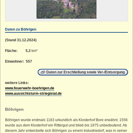
Straußenhof
Kleiner Lichtenstein
Großer Lichtenstein
Heumühle
Daten zu Böhrigen
Teufelskanzel
(Stand 31.12.2024)
Kleines Striegistal
Fläche:
5,3
km²
Großes Striegistal
Einwohner: 557
Daten zur Erschließung sowie Ver-/Entsorgung
weitere Links:
www.feuerwehr-boehrigen.de
www.aussichtsturm-striegistal.de
Böhrigen
Böhrigen wurde erstmals 1183 urkundlich als Klosterhof Bore erwähnt. 1556
wurde aus dem Klosterhof ein Rittergut und blieb bis 1875 unbedeutend. Ab
diesem Jahr entwickelte sich Böhrigen zu einem Industriedorf, was in seiner