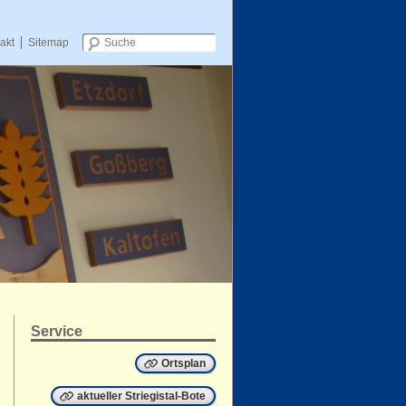
akt
Sitemap
Zum Inhalt wechseln
Service
Ortsplan
aktueller Striegistal-Bote