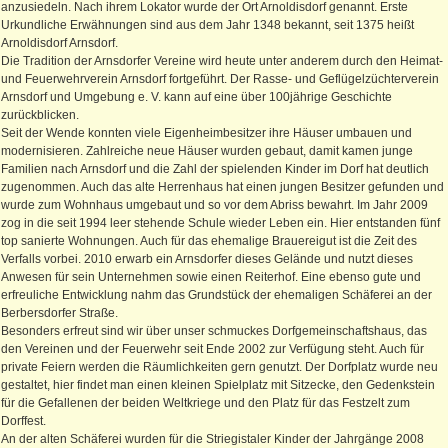
anzusiedeln. Nach ihrem Lokator wurde der Ort Arnoldisdorf genannt. Erste
Urkundliche Erwähnungen sind aus dem Jahr 1348 bekannt, seit 1375 heißt
Arnoldisdorf Arnsdorf.
Die Tradition der Arnsdorfer Vereine wird heute unter anderem durch den Heimat-
und Feuerwehrverein Arnsdorf fortgeführt. Der Rasse- und Geflügelzüchterverein
Arnsdorf und Umgebung e. V. kann auf eine über 100jährige Geschichte
zurückblicken.
Seit der Wende konnten viele Eigenheimbesitzer ihre Häuser umbauen und
modernisieren. Zahlreiche neue Häuser wurden gebaut, damit kamen junge
Familien nach Arnsdorf und die Zahl der spielenden Kinder im Dorf hat deutlich
zugenommen. Auch das alte Herrenhaus hat einen jungen Besitzer gefunden und
wurde zum Wohnhaus umgebaut und so vor dem Abriss bewahrt. Im Jahr 2009
zog in die seit 1994 leer stehende Schule wieder Leben ein. Hier entstanden fünf
top sanierte Wohnungen. Auch für das ehemalige Brauereigut ist die Zeit des
Verfalls vorbei. 2010 erwarb ein Arnsdorfer dieses Gelände und nutzt dieses
Anwesen für sein Unternehmen sowie einen Reiterhof. Eine ebenso gute und
erfreuliche Entwicklung nahm das Grundstück der ehemaligen Schäferei an der
Berbersdorfer Straße.
Besonders erfreut sind wir über unser schmuckes Dorfgemeinschaftshaus, das
den Vereinen und der Feuerwehr seit Ende 2002 zur Verfügung steht. Auch für
private Feiern werden die Räumlichkeiten gern genutzt. Der Dorfplatz wurde neu
gestaltet, hier findet man einen kleinen Spielplatz mit Sitzecke, den Gedenkstein
für die Gefallenen der beiden Weltkriege und den Platz für das Festzelt zum
Dorffest.
An der alten Schäferei wurden für die Striegistaler Kinder der Jahrgänge 2008