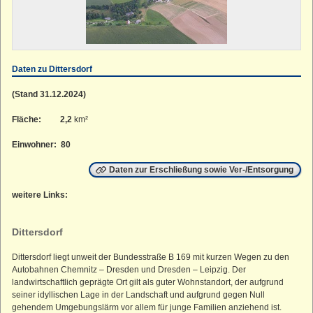
Straußenhof
Kleiner Lichtenstein
Großer Lichtenstein
Heumühle
Daten zu Dittersdorf
Teufelskanzel
(Stand 31.12.2024)
Kleines Striegistal
Fläche:
2,2
km²
Großes Striegistal
Einwohner: 80
Daten zur Erschließung sowie Ver-/Entsorgung
weitere Links:
Dittersdorf
Dittersdorf liegt unweit der Bundesstraße B 169 mit kurzen Wegen zu den
Autobahnen Chemnitz – Dresden und Dresden – Leipzig. Der
landwirtschaftlich geprägte Ort gilt als guter Wohnstandort, der aufgrund
seiner idyllischen Lage in der Landschaft und aufgrund gegen Null
gehendem Umgebungslärm vor allem für junge Familien anziehend ist.