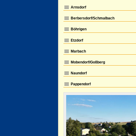
Arnsdorf
Berbersdorf/Schmalbach
Böhrigen
Etzdorf
Marbach
Mobendorf/Goßberg
Naundorf
Pappendorf