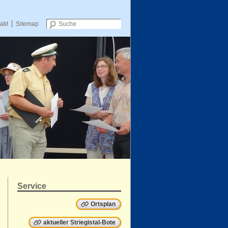
akt
Sitemap
Zum Inhalt wechseln
Service
Ortsplan
aktueller Striegistal-Bote