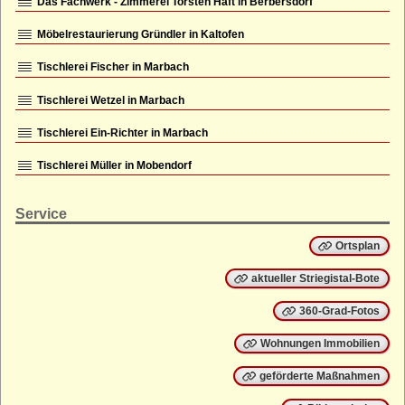
Das Fachwerk - Zimmerei Torsten Haft in Berbersdorf
Straußenhof
Möbelrestaurierung Gründler in Kaltofen
Kleiner Lichtenstein
Großer Lichtenstein
Tischlerei Fischer in Marbach
Heumühle
Tischlerei Wetzel in Marbach
Teufelskanzel
Tischlerei Ein-Richter in Marbach
Kleines Striegistal
Großes Striegistal
Tischlerei Müller in Mobendorf
Service
Ortsplan
aktueller Striegistal-Bote
360-Grad-Fotos
Wohnungen Immobilien
geförderte Maßnahmen