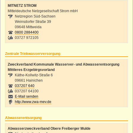
Straußenhof
MITNETZ STROM
Mitteldeutsche Netzgesellschaft Strom mbH
Kleiner Lichtenstein
Netzregion Süd-Sachsen
Großer Lichtenstein
Weinsdorfer Straße 39
09648 Mittweida
Heumühle
0800 2884400
Teufelskanzel
03727 972105
Kleines Striegistal
Großes Striegistal
Zentrale Trinkwasserversorgung
Zweckverband Kommunale Wasserver- und Abwasserentsorgung
Mittleres Erzgebirgsvorland
Käthe-Kollwitz-Straße 6
09661 Hainichen
037207 640
037207 64100
E-Mail senden
http://www.zwa-mev.de
Abwasserentsorgung
Abwasserzweckverband Obere Freiberger Mulde