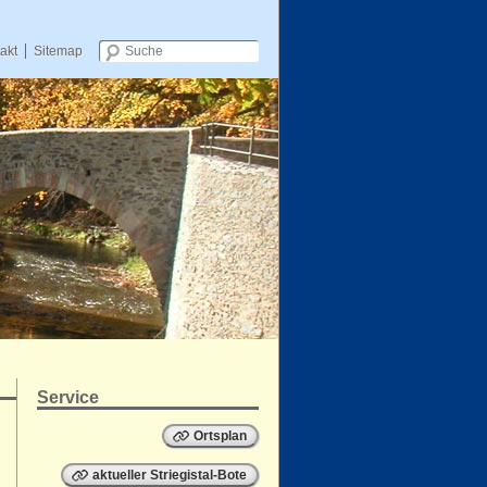
akt
Sitemap
Zum Inhalt wechseln
Service
Ortsplan
aktueller Striegistal-Bote