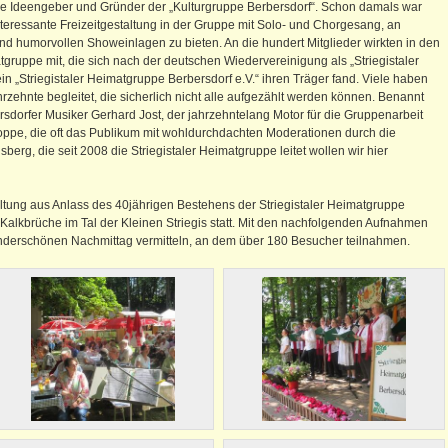
e Ideengeber und Gründer der „Kulturgruppe Berbersdorf“. Schon damals war
nteressante Freizeitgestaltung in der Gruppe mit Solo- und Chorgesang, an
nd humorvollen Showeinlagen zu bieten. An die hundert Mitglieder wirkten in den
gruppe mit, die sich nach der deutschen Wiedervereinigung als „Striegistaler
n „Striegistaler Heimatgruppe Berbersdorf e.V.“ ihren Träger fand. Viele haben
zehnte begleitet, die sicherlich nicht alle aufgezählt werden können. Benannt
rsdorfer Musiker Gerhard Jost, der jahrzehntelang Motor für die Gruppenarbeit
Poppe, die oft das Publikum mit wohldurchdachten Moderationen durch die
erg, die seit 2008 die Striegistaler Heimatgruppe leitet wollen wir hier
ltung aus Anlass des 40jährigen Bestehens der Striegistaler Heimatgruppe
 Kalkbrüche im Tal der Kleinen Striegis statt. Mit den nachfolgenden Aufnahmen
nderschönen Nachmittag vermitteln, an dem über 180 Besucher teilnahmen.