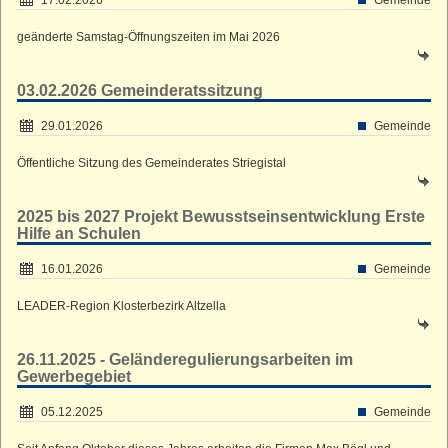
Straußenhof
geänderte Samstag-Öffnungszeiten im Mai 2026
Kleiner Lichtenstein
Großer Lichtenstein
03.02.2026 Gemeinderatssitzung
Heumühle
Teufelskanzel
29.01.2026
Gemeinde
Kleines Striegistal
Öffentliche Sitzung des Gemeinderates Striegistal
Großes Striegistal
2025 bis 2027 Projekt Bewusstseinsentwicklung Erste
Hilfe an Schulen
16.01.2026
Gemeinde
LEADER-Region Klosterbezirk Altzella
26.11.2025 - Geländeregulierungsarbeiten im
Gewerbegebiet
05.12.2025
Gemeinde