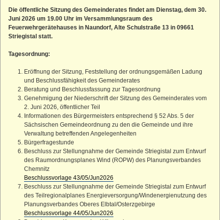
Straußenhof
Die öffentliche Sitzung des Gemeinderates findet am Dienstag, dem 30.
Juni 2026 um 19.00 Uhr im Versammlungsraum des
Kleiner Lichtenstein
Feuerwehrgerätehauses in Naundorf, Alte Schulstraße 13 in 09661
Großer Lichtenstein
Striegistal statt.
Heumühle
Tagesordnung:
Teufelskanzel
Eröffnung der Sitzung, Feststellung der ordnungsgemäßen Ladung
Kleines Striegistal
und Beschlussfähigkeit des Gemeinderates
Großes Striegistal
Beratung und Beschlussfassung zur Tagesordnung
Genehmigung der Niederschrift der Sitzung des Gemeinderates vom
2. Juni 2026, öffentlicher Teil
Informationen des Bürgermeisters entsprechend § 52 Abs. 5 der
Sächsischen Gemeindeordnung zu den die Gemeinde und ihre
Verwaltung betreffenden Angelegenheiten
Bürgerfragestunde
Beschluss zur Stellungnahme der Gemeinde Striegistal zum Entwurf
des Raumordnungsplanes Wind (ROPW) des Planungsverbandes
Chemnitz
Beschlussvorlage 43/05/Jun2026
Beschluss zur Stellungnahme der Gemeinde Striegistal zum Entwurf
des Teilregionalplanes Energieversorgung/Windenergienutzung des
Planungsverbandes Oberes Elbtal/Osterzgebirge
Beschlussvorlage 44/05/Jun2026