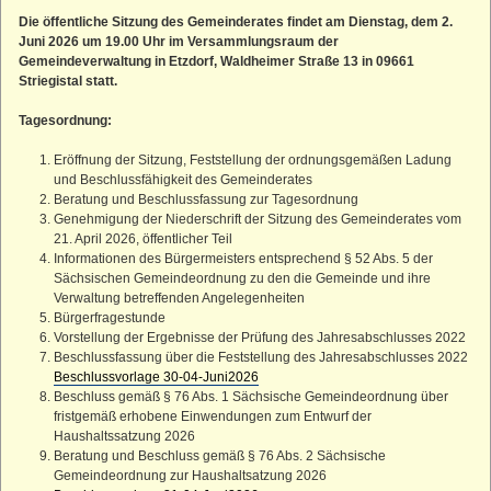
Straußenhof
Die öffentliche Sitzung des Gemeinderates findet am Dienstag, dem 2.
Juni 2026 um 19.00 Uhr im Versammlungsraum der
Kleiner Lichtenstein
Gemeindeverwaltung in Etzdorf, Waldheimer Straße 13 in 09661
Großer Lichtenstein
Striegistal statt.
Heumühle
Tagesordnung:
Teufelskanzel
Eröffnung der Sitzung, Feststellung der ordnungsgemäßen Ladung
Kleines Striegistal
und Beschlussfähigkeit des Gemeinderates
Großes Striegistal
Beratung und Beschlussfassung zur Tagesordnung
Genehmigung der Niederschrift der Sitzung des Gemeinderates vom
21. April 2026, öffentlicher Teil
Informationen des Bürgermeisters entsprechend § 52 Abs. 5 der
Sächsischen Gemeindeordnung zu den die Gemeinde und ihre
Verwaltung betreffenden Angelegenheiten
Bürgerfragestunde
Vorstellung der Ergebnisse der Prüfung des Jahresabschlusses 2022
Beschlussfassung über die Feststellung des Jahresabschlusses 2022
Beschlussvorlage 30-04-Juni2026
Beschluss gemäß § 76 Abs. 1 Sächsische Gemeindeordnung über
fristgemäß erhobene Einwendungen zum Entwurf der
Haushaltssatzung 2026
Beratung und Beschluss gemäß § 76 Abs. 2 Sächsische
Gemeindeordnung zur Haushaltsatzung 2026