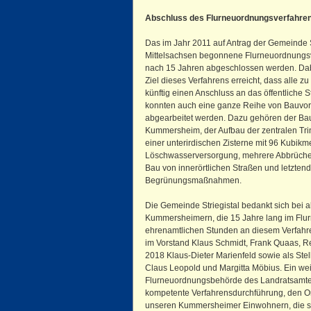
Abschluss des Flurneuordnungsverfahr
Das im Jahr 2011 auf Antrag der Gemeinde S
Mittelsachsen begonnene Flurneuordnungs
nach 15 Jahren abgeschlossen werden. Dabe
Ziel dieses Verfahrens erreicht, dass alle
künftig einen Anschluss an das öffentlich
konnten auch eine ganze Reihe von Bauvor
abgearbeitet werden. Dazu gehören der Bau 
Kummersheim, der Aufbau der zentralen Tr
einer unterirdischen Zisterne mit 96 Kubikm
Löschwasserversorgung, mehrere Abbrüche 
Bau von innerörtlichen Straßen und letztend
Begrünungsmaßnahmen.
Die Gemeinde Striegistal bedankt sich bei 
Kummersheimern, die 15 Jahre lang im Flur
ehrenamtlichen Stunden an diesem Verfahr
im Vorstand Klaus Schmidt, Frank Quaas, R
2018 Klaus-Dieter Marienfeld sowie als Stell
Claus Leopold und Margitta Möbius. Ein weit
Flurneuordnungsbehörde des Landratsamtes 
kompetente Verfahrensdurchführung, den O
unseren Kummersheimer Einwohnern, die so