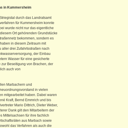
ens in Kummersheim
triegistal durch das Landratsamt
verfahren für Kummersheim konnte
i wurde nicht nur das eigentliche
 zu diesem Ort gehörenden Grundstücke
e Straßennetz bekommen, sondern es
haben in diesem Zeitraum mit
aller drei Zufahrtsstraßen nach
inkwasserversorgung, der Einbau
etern Wasser für eine gesicherte
zur Beseitigung von Brachen, der
lich auch von
allen Marbachern und
neuordnungsvorstand in vielen
en mitgearbeitet haben. Dabei waren
ené Kraft, Bernd Emmrich und bis
vertreter Mario Dittrich, Dieter Weber,
erer Dank gilt den Mitarbeitern der
Mittelsachsen für ihre fachlich
rtschaftsräten aus Marbach sowie
wohl das Verfahren als auch die