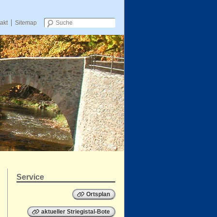
akt
Sitemap
Zum Inhalt wechseln
Service
Ortsplan
aktueller Striegistal-Bote