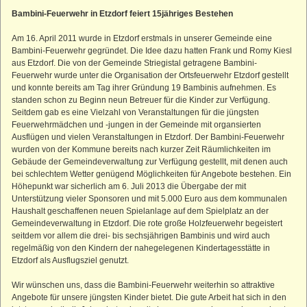
Straußenhof
Bambini-Feuerwehr in Etzdorf feiert 15jähriges Bestehen
Kleiner Lichtenstein
Am 16. April 2011 wurde in Etzdorf erstmals in unserer Gemeinde eine
Großer Lichtenstein
Bambini-Feuerwehr gegründet. Die Idee dazu hatten Frank und Romy Kiesl
aus Etzdorf. Die von der Gemeinde Striegistal getragene Bambini-
Heumühle
Feuerwehr wurde unter die Organisation der Ortsfeuerwehr Etzdorf gestellt
Teufelskanzel
und konnte bereits am Tag ihrer Gründung 19 Bambinis aufnehmen. Es
standen schon zu Beginn neun Betreuer für die Kinder zur Verfügung.
Kleines Striegistal
Seitdem gab es eine Vielzahl von Veranstaltungen für die jüngsten
Großes Striegistal
Feuerwehrmädchen und -jungen in der Gemeinde mit organsierten
Ausflügen und vielen Veranstaltungen in Etzdorf. Der Bambini-Feuerwehr
wurden von der Kommune bereits nach kurzer Zeit Räumlichkeiten im
Gebäude der Gemeindeverwaltung zur Verfügung gestellt, mit denen auch
bei schlechtem Wetter genügend Möglichkeiten für Angebote bestehen. Ein
Höhepunkt war sicherlich am 6. Juli 2013 die Übergabe der mit
Unterstützung vieler Sponsoren und mit 5.000 Euro aus dem kommunalen
Haushalt geschaffenen neuen Spielanlage auf dem Spielplatz an der
Gemeindeverwaltung in Etzdorf. Die rote große Holzfeuerwehr begeistert
seitdem vor allem die drei- bis sechsjährigen Bambinis und wird auch
regelmäßig von den Kindern der nahegelegenen Kindertagesstätte in
Etzdorf als Ausflugsziel genutzt.
Wir wünschen uns, dass die Bambini-Feuerwehr weiterhin so attraktive
Angebote für unsere jüngsten Kinder bietet. Die gute Arbeit hat sich in den