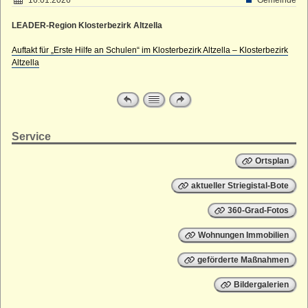
Straußenhof
LEADER-Region Klosterbezirk Altzella
Kleiner Lichtenstein
Großer Lichtenstein
Auftakt für „Erste Hilfe an Schulen“ im Klosterbezirk Altzella – Klosterbezirk
Altzella
Heumühle
Teufelskanzel
Kleines Striegistal
Großes Striegistal
Service
Ortsplan
aktueller Striegistal-Bote
360-Grad-Fotos
Wohnungen Immobilien
geförderte Maßnahmen
Bildergalerien